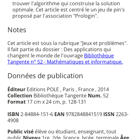
trouver l'algorithme qui construise la solution
optimale. Cet article est centré le un jeu de pin's
proposé par l'association "Prologin".
Notes
Cet article est sous la rubrique "Jeux et problèmes".
Il fait partie du dossier : Des applications qui
changent le monde de l'ouvrage
Bibliothèque
Tangente n° 52 - Mathématiques et informatique.
Données de publication
Éditeur
Editions POLE , Paris , France , 2014
Collection
Bibliothèque Tangente
Num.
52
Format
17 cm x 24 cm, p. 128-131
ISBN
2-84884-151-6
EAN
9782848841519
ISSN
2263-
4908
Public visé
élève ou étudiant, enseignant, tout
public
Niveau
1re, 2de, licence, lycée, terminale
Âge