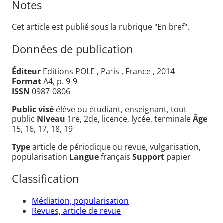
Notes
Cet article est publié sous la rubrique "En bref".
Données de publication
Éditeur
Editions POLE , Paris , France , 2014
Format
A4, p. 9-9
ISSN
0987-0806
Public visé
élève ou étudiant, enseignant, tout
public
Niveau
1re, 2de, licence, lycée, terminale
Âge
15, 16, 17, 18, 19
Type
article de périodique ou revue, vulgarisation,
popularisation
Langue
français
Support
papier
Classification
Médiation, popularisation
Revues, article de revue