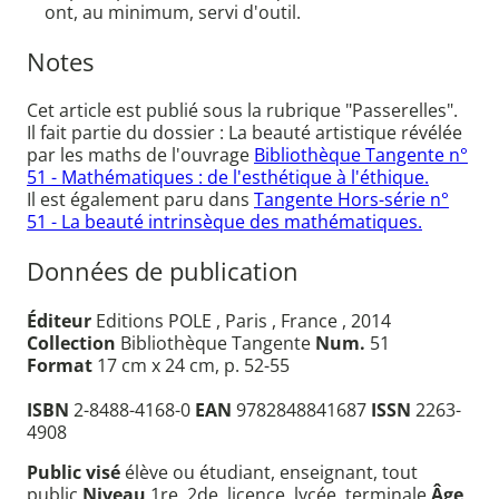
ont, au minimum, servi d'outil.
Notes
Cet article est publié sous la rubrique "Passerelles".
Il fait partie du dossier : La beauté artistique révélée
par les maths de l'ouvrage
Bibliothèque Tangente n°
51 - Mathématiques : de l'esthétique à l'éthique.
Il est également paru dans
Tangente Hors-série n°
51 - La beauté intrinsèque des mathématiques.
Données de publication
Éditeur
Editions POLE , Paris , France , 2014
Collection
Bibliothèque Tangente
Num.
51
Format
17 cm x 24 cm, p. 52-55
ISBN
2-8488-4168-0
EAN
9782848841687
ISSN
2263-
4908
Public visé
élève ou étudiant, enseignant, tout
public
Niveau
1re, 2de, licence, lycée, terminale
Âge