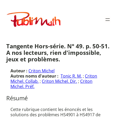
Aller
au
Publimath
contenu
Tangente Hors-série. N° 49. p. 50-51.
A nos lecteurs, rien d'impossible,
jeux et problèmes.
Auteur :
Criton Michel
Autres noms d'auteur :
Tonic R. M.
;
Criton
Michel. Collab.
;
Criton Michel. Dir.
;
Criton
Michel. Préf.
Résumé
Cette rubrique contient les énoncés et les
solutions des problèmes HS4901 à HS4917 de