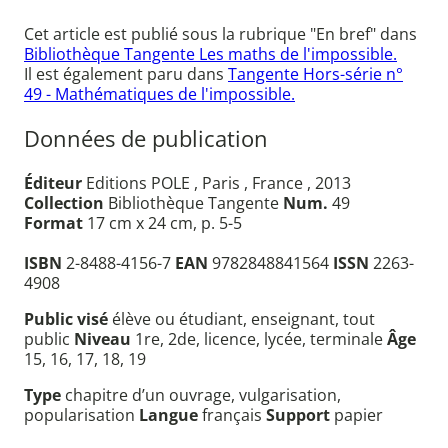
Cet article est publié sous la rubrique "En bref" dans
Bibliothèque Tangente Les maths de l'impossible.
Il est également paru dans
Tangente Hors-série n°
49 - Mathématiques de l'impossible.
Données de publication
Éditeur
Editions POLE , Paris , France , 2013
Collection
Bibliothèque Tangente
Num.
49
Format
17 cm x 24 cm, p. 5-5
ISBN
2-8488-4156-7
EAN
9782848841564
ISSN
2263-
4908
Public visé
élève ou étudiant, enseignant, tout
public
Niveau
1re, 2de, licence, lycée, terminale
Âge
15, 16, 17, 18, 19
Type
chapitre d’un ouvrage, vulgarisation,
popularisation
Langue
français
Support
papier