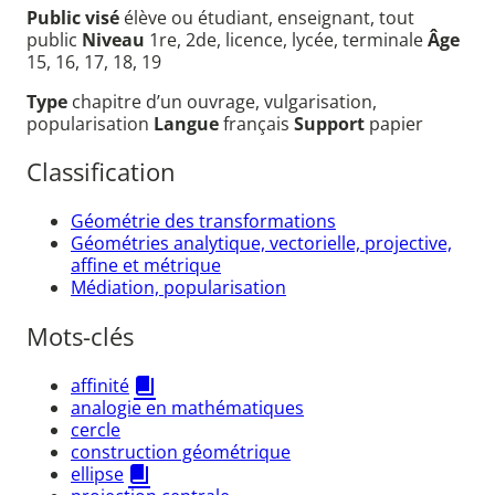
Public visé
élève ou étudiant, enseignant, tout
public
Niveau
1re, 2de, licence, lycée, terminale
Âge
15, 16, 17, 18, 19
Type
chapitre d’un ouvrage, vulgarisation,
popularisation
Langue
français
Support
papier
Classification
Géométrie des transformations
Géométries analytique, vectorielle, projective,
affine et métrique
Médiation, popularisation
Mots-clés
affinité
analogie en mathématiques
cercle
construction géométrique
ellipse