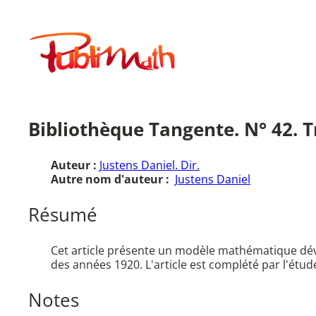
Aller
au
Publimath
contenu
Bibliothèque Tangente. N° 42. 
Auteur :
Justens Daniel. Dir.
Autre nom d'auteur :
Justens Daniel
Résumé
Cet article présente un modèle mathématique déve
des années 1920. L'article est complété par l'ét
Notes