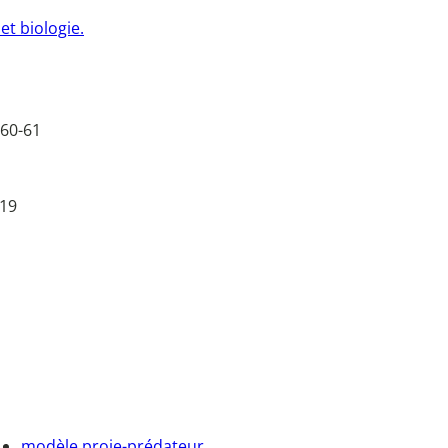
t biologie.
 60-61
 19
modèle proie-prédateur