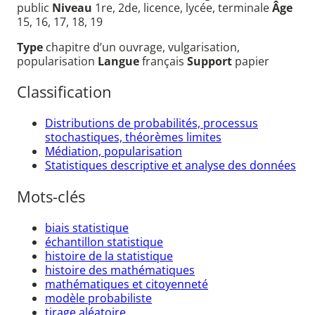
public
Niveau
1re, 2de, licence, lycée, terminale
Âge
15, 16, 17, 18, 19
Type
chapitre d’un ouvrage, vulgarisation,
popularisation
Langue
français
Support
papier
Classification
Distributions de probabilités, processus
stochastiques, théorèmes limites
Médiation, popularisation
Statistiques descriptive et analyse des données
Mots-clés
biais statistique
échantillon statistique
histoire de la statistique
histoire des mathématiques
mathématiques et citoyenneté
modèle probabiliste
tirage aléatoire