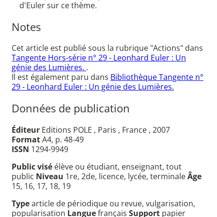
d'Euler sur ce thème.
Notes
Cet article est publié sous la rubrique "Actions" dans
Tangente Hors-série n° 29 - Leonhard Euler : Un
génie des Lumières.
.
Il est également paru dans
Bibliothèque Tangente n°
29 - Leonhard Euler : Un génie des Lumières.
Données de publication
Éditeur
Editions POLE , Paris , France , 2007
Format
A4, p. 48-49
ISSN
1294-9949
Public visé
élève ou étudiant, enseignant, tout
public
Niveau
1re, 2de, licence, lycée, terminale
Âge
15, 16, 17, 18, 19
Type
article de périodique ou revue, vulgarisation,
popularisation
Langue
français
Support
papier