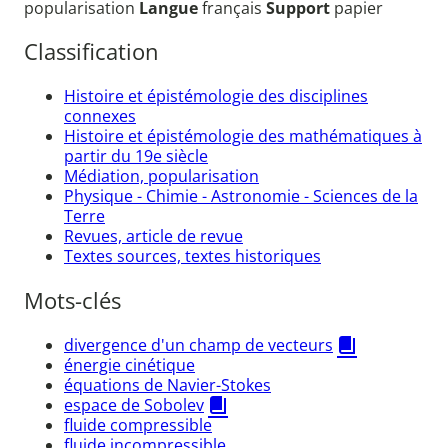
popularisation
Langue
français
Support
papier
Classification
Histoire et épistémologie des disciplines
connexes
Histoire et épistémologie des mathématiques à
partir du 19e siècle
Médiation, popularisation
Physique - Chimie - Astronomie - Sciences de la
Terre
Revues, article de revue
Textes sources, textes historiques
Mots-clés
divergence d'un champ de vecteurs
énergie cinétique
équations de Navier-Stokes
espace de Sobolev
fluide compressible
fluide incompressible