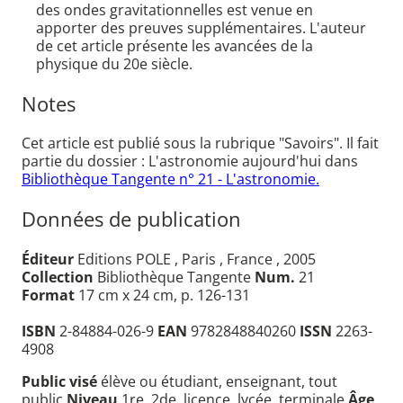
des ondes gravitationnelles est venue en
apporter des preuves supplémentaires. L'auteur
de cet article présente les avancées de la
physique du 20e siècle.
Notes
Cet article est publié sous la rubrique "Savoirs". Il fait
partie du dossier : L'astronomie aujourd'hui dans
Bibliothèque Tangente n° 21 - L'astronomie.
Données de publication
Éditeur
Editions POLE , Paris , France , 2005
Collection
Bibliothèque Tangente
Num.
21
Format
17 cm x 24 cm, p. 126-131
ISBN
2-84884-026-9
EAN
9782848840260
ISSN
2263-
4908
Public visé
élève ou étudiant, enseignant, tout
public
Niveau
1re, 2de, licence, lycée, terminale
Âge