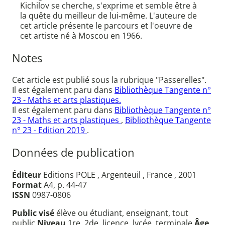
Kichilov se cherche, s'exprime et semble être à
la quête du meilleur de lui-même. L'auteure de
cet article présente le parcours et l'oeuvre de
cet artiste né à Moscou en 1966.
Notes
Cet article est publié sous la rubrique "Passerelles".
Il est également paru dans
Bibliothèque Tangente n°
23 - Maths et arts plastiques.
Il est également paru dans
Bibliothèque Tangente n°
23 - Maths et arts plastiques
,
Bibliothèque Tangente
n° 23 - Edition 2019
.
Données de publication
Éditeur
Editions POLE , Argenteuil , France , 2001
Format
A4, p. 44-47
ISSN
0987-0806
Public visé
élève ou étudiant, enseignant, tout
public
Niveau
1re, 2de, licence, lycée, terminale
Âge