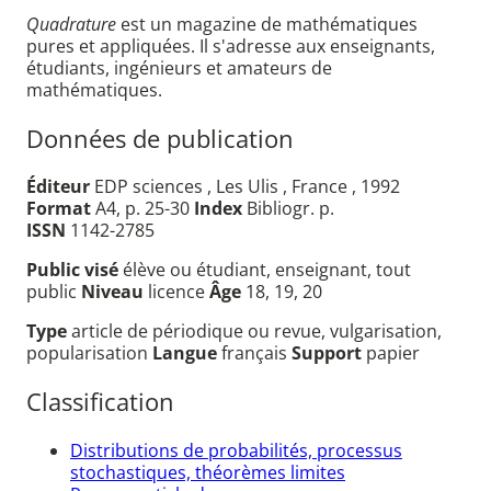
Quadrature
est un magazine de mathématiques
pures et appliquées. Il s'adresse aux enseignants,
étudiants, ingénieurs et amateurs de
mathématiques.
Données de publication
Éditeur
EDP sciences , Les Ulis , France , 1992
Format
A4, p. 25-30
Index
Bibliogr. p.
ISSN
1142-2785
Public visé
élève ou étudiant, enseignant, tout
public
Niveau
licence
Âge
18, 19, 20
Type
article de périodique ou revue, vulgarisation,
popularisation
Langue
français
Support
papier
Classification
Distributions de probabilités, processus
stochastiques, théorèmes limites