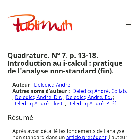
Aller
au
Publimath
contenu
Quadrature. N° 7. p. 13-18.
Introduction au i-calcul : pratique
de l'analyse non-standard (fin).
Auteur :
Deledicq André
Autres noms d'auteur :
Deledicq André. Collab.
;
Deledicq André. Dir.
;
Deledicq André. Ed.
;
Deledicq André. Illust.
;
Deledicq André. Préf.
Résumé
Après avoir détaillé les fondements de l'analyse
non standard dans un
article précédent,
l'auteur