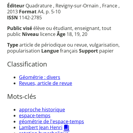
Éditeur
Quadrature , Revigny-sur-Ornain , France ,
2013
Format
A4, p. 5-10
ISSN
1142-2785
Public visé
élève ou étudiant, enseignant, tout
public
Niveau
licence
Âge
18, 19, 20
Type
article de périodique ou revue, vulgarisation,
popularisation
Langue
français
Support
papier
Classification
Géométrie : divers
Revues, article de revue
Mots-clés
approche historique
espace-temps
géométrie de l'espace-temps
Lambert Jean Henri