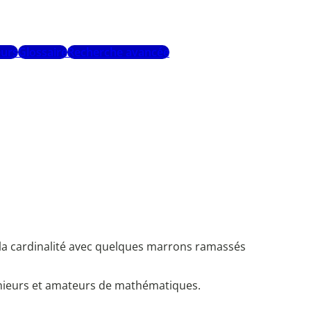
urs
Glossaire
Recherche avancée
et la cardinalité avec quelques marrons ramassés
énieurs et amateurs de mathématiques.