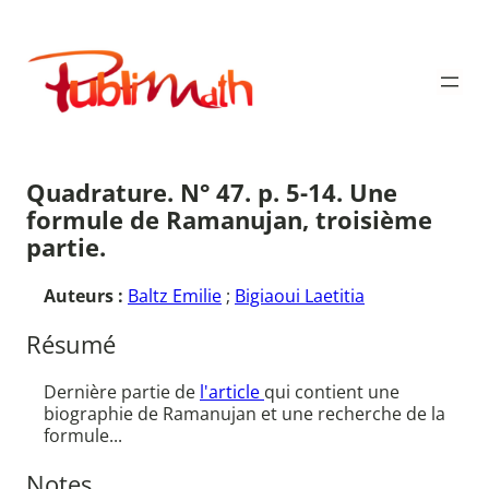
Aller
au
Publimath
contenu
Quadrature. N° 47. p. 5-14. Une
formule de Ramanujan, troisième
partie.
Auteurs :
Baltz Emilie
;
Bigiaoui Laetitia
Résumé
Dernière partie de
l'article
qui contient une
biographie de Ramanujan et une recherche de la
formule...
Notes