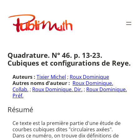
Aller
au
Publimath
contenu
Quadrature. N° 46. p. 13-23.
Cubiques et configurations de Reye.
Auteurs :
Tixier Michel
;
Roux Dominique
Autres noms d'auteur :
Roux Dominique.
Collab.
;
Roux Dominique. Dir.
;
Roux Dominique.
Préf.
Résumé
Ce texte est la première partie d'une étude de
courbes cubiques dites "circulaires axées".
Dans ce numéro, on trouve dix définitions de