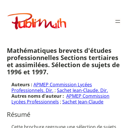
Aller
au
Publimath
contenu
Mathématiques brevets d'études
professionnelles Sections tertiaires
et assimilées. Sélection de sujets de
1996 et 1997.
Auteurs :
APMEP Commission Lycées
Professionnels. Dir.
;
Sachet Jean-Claude. Dir.
Autres noms d'auteur :
APMEP Commission
Lycées Professionnels
;
Sachet Jean-Claude
Résumé
Cette brochure regroupe une sélection de sujets