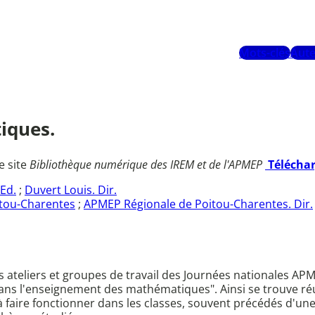
Mots-clés
Aute
iques.
e site
Bibliothèque numérique des IREM et de l'APMEP
Télécha
Ed.
;
Duvert Louis. Dir.
tou-Charentes
;
APMEP Régionale de Poitou-Charentes. Dir.
ateliers et groupes de travail des Journées nationales APM
 dans l'enseignement des mathématiques". Ainsi se trouve r
à faire fonctionner dans les classes, souvent précédés d'une 