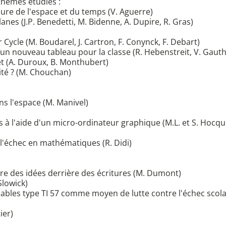
 thèmes étudiés :
re de l'espace et du temps (V. Aguerre)
es (J.P. Benedetti, M. Bidenne, A. Dupire, R. Gras)
Cycle (M. Boudarel, J. Cartron, F. Conynck, F. Debart)
 un nouveau tableau pour la classe (R. Hebenstreit, V. Gauth
et (A. Duroux, B. Monthubert)
ité ? (M. Chouchan)
ns l'espace (M. Manivel)
 à l'aide d'un micro-ordinateur graphique (M.L. et S. Hoc
l'échec en mathématiques (R. Didi)
re des idées derrière des écritures (M. Dumont)
Slowick)
ables type TI 57 comme moyen de lutte contre l'échec scola
ier)