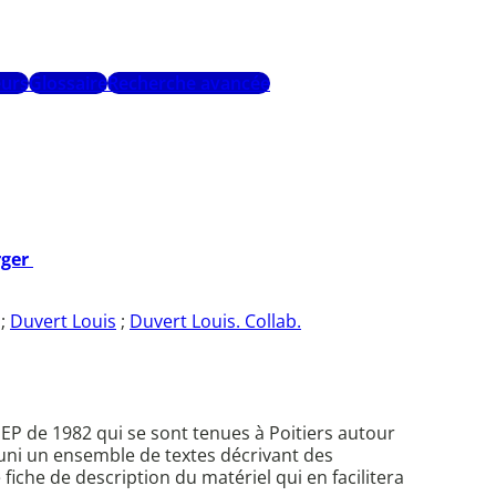
urs
Glossaire
Recherche avancée
rger
;
Duvert Louis
;
Duvert Louis. Collab.
EP de 1982 qui se sont tenues à Poitiers autour
éuni un ensemble de textes décrivant des
fiche de description du matériel qui en facilitera