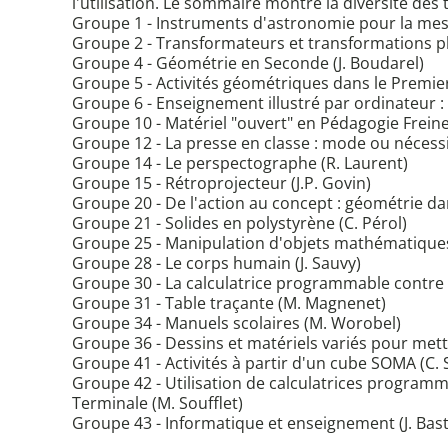
l'utilisation. Le sommaire montre la diversité des
Groupe 1 - Instruments d'astronomie pour la mesu
Groupe 2 - Transformateurs et transformations plan
Groupe 4 - Géométrie en Seconde (J. Boudarel)
Groupe 5 - Activités géométriques dans le Premier 
Groupe 6 - Enseignement illustré par ordinateur :
Groupe 10 - Matériel "ouvert" en Pédagogie Frein
Groupe 12 - La presse en classe : mode ou nécess
Groupe 14 - Le perspectographe (R. Laurent)
Groupe 15 - Rétroprojecteur (J.P. Govin)
Groupe 20 - De l'action au concept : géométrie da
Groupe 21 - Solides en polystyrène (C. Pérol)
Groupe 25 - Manipulation d'objets mathématiques
Groupe 28 - Le corps humain (J. Sauvy)
Groupe 30 - La calculatrice programmable contre 
Groupe 31 - Table traçante (M. Magnenet)
Groupe 34 - Manuels scolaires (M. Worobel)
Groupe 36 - Dessins et matériels variés pour mett
Groupe 41 - Activités à partir d'un cube SOMA (C. 
Groupe 42 - Utilisation de calculatrices programm
Terminale (M. Soufflet)
Groupe 43 - Informatique et enseignement (J. Bast