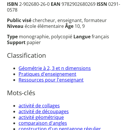
ISBN
2-902680-26-0
EAN
9782902680269
ISSN
0291-
0578
Public visé
chercheur, enseignant, formateur
Niveau
école élémentaire
Âge
10, 9
Type
monographie, polycopié
Langue
français
Support
papier
Classification
Géométrie à 2, 3 et n dimensions
Pratiques d'enseignement
Ressources pour l'enseignant
Mots-clés
activité de collages
activité de découpages
activité géométrique
comparaison d'angles
construction d'un pentagone régulier