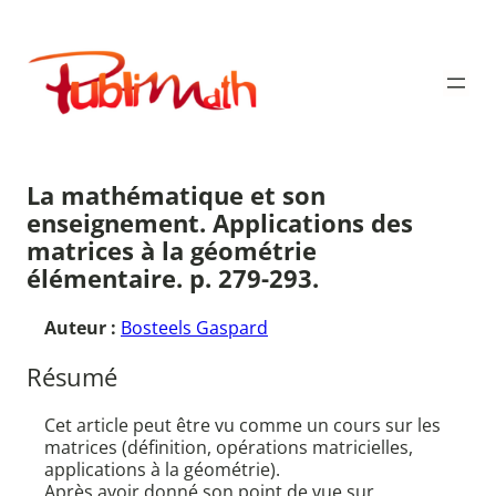
Aller
au
Publimath
contenu
La mathématique et son
enseignement. Applications des
matrices à la géométrie
élémentaire. p. 279-293.
Auteur :
Bosteels Gaspard
Résumé
Cet article peut être vu comme un cours sur les
matrices (définition, opérations matricielles,
applications à la géométrie).
Après avoir donné son point de vue sur