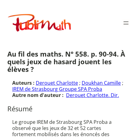
Aller
au
Publimath
contenu
Au fil des maths. N° 558. p. 90-94. À
quels jeux de hasard jouent les
élèves ?
Auteurs :
Derouet Charlotte
;
Doukhan Camille
;
IREM de Strasbourg Groupe SPA Proba
Autre nom d'auteur :
Derouet Charlotte. Dir.
Résumé
Le groupe IREM de Strasbourg SPA Proba a
observé que les jeux de 32 et 52 cartes
fortement mobilisés dans les énoncés des