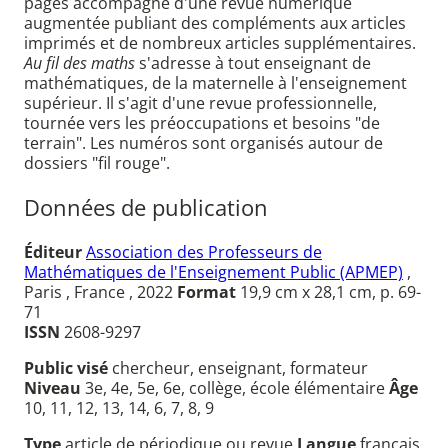
pages accompagné d'une revue numérique
augmentée publiant des compléments aux articles
imprimés et de nombreux articles supplémentaires.
Au fil des maths
s'adresse à tout enseignant de
mathématiques, de la maternelle à l'enseignement
supérieur. Il s'agit d'une revue professionnelle,
tournée vers les préoccupations et besoins "de
terrain". Les numéros sont organisés autour de
dossiers "fil rouge".
Données de publication
Éditeur
Association des Professeurs de
Mathématiques de l'Enseignement Public (APMEP)
,
Paris , France , 2022
Format
19,9 cm x 28,1 cm, p. 69-
71
ISSN
2608-9297
Public visé
chercheur, enseignant, formateur
Niveau
3e, 4e, 5e, 6e, collège, école élémentaire
Âge
10, 11, 12, 13, 14, 6, 7, 8, 9
Type
article de périodique ou revue
Langue
français