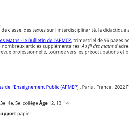
.
 classe, des textes sur l'interdisciplinarité, la didactique 
des Maths - le Bullletin de l'APMEP
, trimestriel de 96 page
e nombreux articles supplémentaires.
Au fil des maths
s'adre
e revue professionnelle, tournée vers les préoccupations et
s de l'Enseignement Public (APMEP)
, Paris , France , 2022
F
u
3e, 4e, 5e, collège
Âge
12, 13, 14
Support
papier