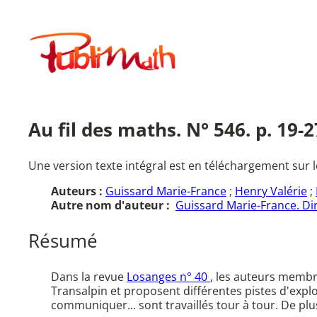
Aller
au
Publimath
contenu
Au fil des maths. N° 546. p. 19
Une version texte intégral est en téléchargement sur l
Auteurs :
Guissard Marie-France
;
Henry Valérie
;
Autre nom d'auteur :
Guissard Marie-France. Dir
Résumé
Dans la revue
Losanges n° 40
, les auteurs memb
Transalpin et proposent différentes pistes d'explo
communiquer... sont travaillés tour à tour. De plu