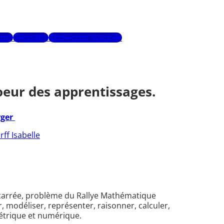
urs
Glossaire
Recherche avancée
coeur des apprentissages.
rger
ff Isabelle
carrée, problème du Rallye Mathématique
, modéliser, représenter, raisonner, calculer,
métrique et numérique.