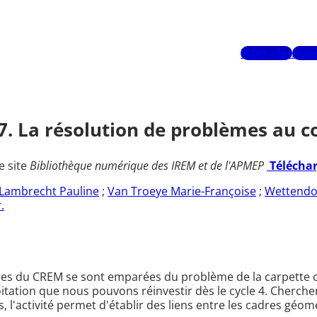
Mots-clés
Aute
-27. La résolution de problèmes au 
e site
Bibliothèque numérique des IREM et de l'APMEP
Télécha
Lambrecht Pauline
;
Van Troeye Marie-Françoise
;
Wettendor
.
res du CREM se sont emparées du problème de la carpette 
itation que nous pouvons réinvestir dès le cycle 4. Chercher
s, l'activité permet d'établir des liens entre les cadres géo