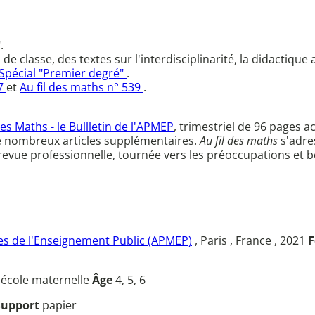
.
 classe, des textes sur l'interdisciplinarité, la didactique 
- Spécial "Premier degré"
.
37
et
Au fil des maths n° 539
.
des Maths - le Bullletin de l'APMEP
, trimestriel de 96 page
e nombreux articles supplémentaires.
Au fil des maths
s'adre
e revue professionnelle, tournée vers les préoccupations et
s de l'Enseignement Public (APMEP)
, Paris , France , 2021
F
u
école maternelle
Âge
4, 5, 6
Support
papier