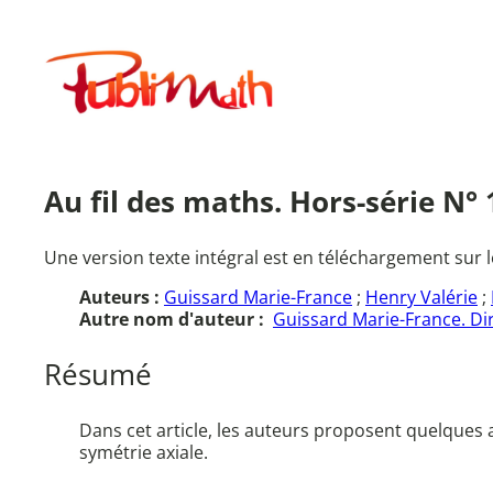
Aller
au
Publimath
contenu
Au fil des maths. Hors-série N° 
Une version texte intégral est en téléchargement sur l
Auteurs :
Guissard Marie-France
;
Henry Valérie
;
Autre nom d'auteur :
Guissard Marie-France. Dir
Résumé
Dans cet article, les auteurs proposent quelques 
symétrie axiale.