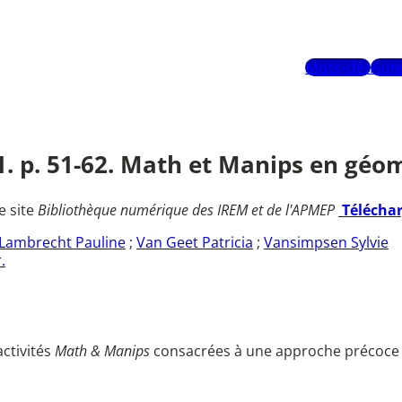
Mots-clés
Aute
1. p. 51-62. Math et Manips en géom
e site
Bibliothèque numérique des IREM et de l'APMEP
Télécha
Lambrecht Pauline
;
Van Geet Patricia
;
Vansimpsen Sylvie
.
activités
Math & Manips
consacrées à une approche précoce 