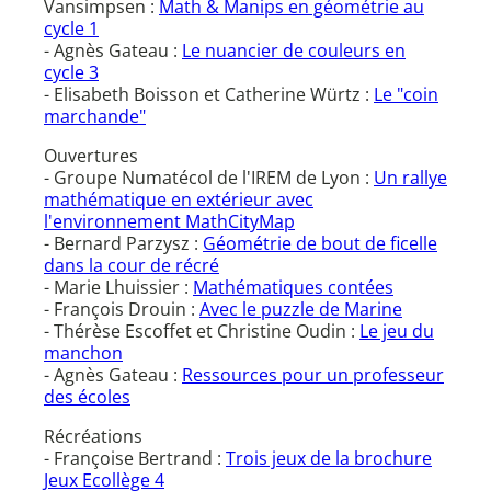
Vansimpsen :
Math & Manips en géométrie au
cycle 1
- Agnès Gateau :
Le nuancier de couleurs en
cycle 3
- Elisabeth Boisson et Catherine Würtz :
Le "coin
marchande"
Ouvertures
- Groupe Numatécol de l'IREM de Lyon :
Un rallye
mathématique en extérieur avec
l'environnement MathCityMap
- Bernard Parzysz :
Géométrie de bout de ficelle
dans la cour de récré
- Marie Lhuissier :
Mathématiques contées
- François Drouin :
Avec le puzzle de Marine
- Thérèse Escoffet et Christine Oudin :
Le jeu du
manchon
- Agnès Gateau :
Ressources pour un professeur
des écoles
Récréations
- Françoise Bertrand :
Trois jeux de la brochure
Jeux Ecollège 4