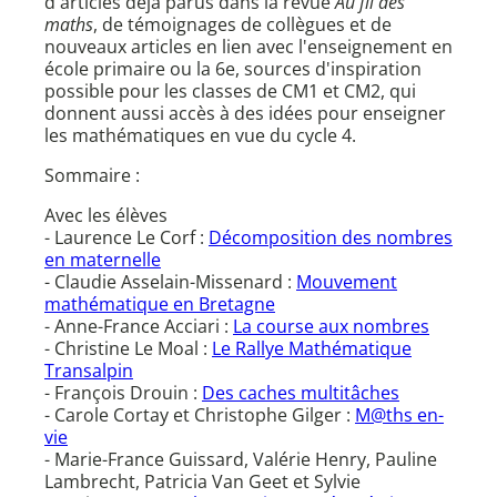
d'articles déjà parus dans la revue
Au fil des
maths
, de témoignages de collègues et de
nouveaux articles en lien avec l'enseignement en
école primaire ou la 6e, sources d'inspiration
possible pour les classes de CM1 et CM2, qui
donnent aussi accès à des idées pour enseigner
les mathématiques en vue du cycle 4.
Sommaire :
Avec les élèves
- Laurence Le Corf :
Décomposition des nombres
en maternelle
- Claudie Asselain-Missenard :
Mouvement
mathématique en Bretagne
- Anne-France Acciari :
La course aux nombres
- Christine Le Moal :
Le Rallye Mathématique
Transalpin
- François Drouin :
Des caches multitâches
- Carole Cortay et Christophe Gilger :
M@ths en-
vie
- Marie-France Guissard, Valérie Henry, Pauline
Lambrecht, Patricia Van Geet et Sylvie