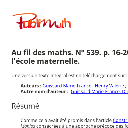
Aller
au
Publimath
contenu
Au fil des maths. N° 539. p. 16-
l'école maternelle.
Une version texte intégral est en téléchargement sur l
Auteurs :
Guissard Marie-France
;
Henry Valérie
;
Autre nom d'auteur :
Guissard Marie-France. Dir
Résumé
Comme cela avait été promis dans l'article
Constr
Manips
consacrées à une approche précoce des for