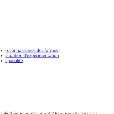
reconnaissance des formes
situation d'expérimentation
spatialité
bibliothèque numérique -
4216 notices du glossaire.