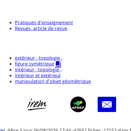
Pratiques d'enseignement
Revues, article de revue
extérieur - topologie -
figure symétrique
intérieur - topologie -
intérieur et extérieur
manipulation d'objet géométrique
les
-
Mise à jour 06/08/2026 17:44 -
42551 fiches -
17152 dans 