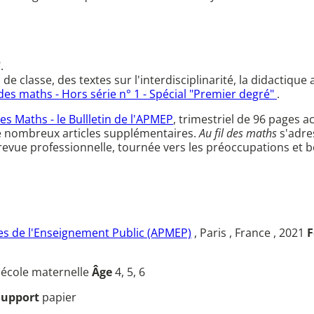
.
 classe, des textes sur l'interdisciplinarité, la didactique 
 des maths - Hors série n° 1 - Spécial "Premier degré"
.
des Maths - le Bullletin de l'APMEP
, trimestriel de 96 page
e nombreux articles supplémentaires.
Au fil des maths
s'adre
e revue professionnelle, tournée vers les préoccupations et
s de l'Enseignement Public (APMEP)
, Paris , France , 2021
F
u
école maternelle
Âge
4, 5, 6
Support
papier