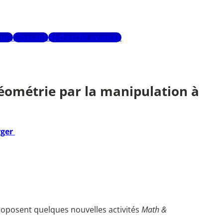
urs
Glossaire
Recherche avancée
 géométrie par la manipulation à
rger
proposent quelques nouvelles activités
Math &