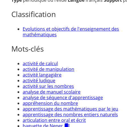
Type
périodique ou revue
Langue
français
Support
p
Classification
Evolutions et objectifs de l'enseignement des
mathématiques
Mots-clés
activité de calcul
activité de manipulation
activité langagière
activité ludique
activité sur les nombres
analyse de manuel scolaire
analyse de séquence d'apprentissage
appréhension du nombre
apprentissage des mathématiques par le jeu
apprentissage des nombres entiers naturels
articulation entre oral et écrit
baguette de Neper