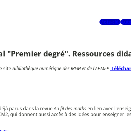
Mots-clés
Aute
l "Premier degré". Ressources didac
e site
Bibliothèque numérique des IREM et de l'APMEP
Télécha
déjà parus dans la revue
Au fil des maths
en lien avec l'ensei
 CM2, qui donnent aussi accès à des idées pour enseigner l
mais