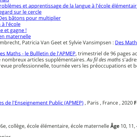
roblèmes et apprentissage de la langue à l'école élémentai
gard sur le cercle
Des bâtons pour multiplier
 à l'école
e et gagne !
n maternelle
ambrecht, Patricia Van Geet et Sylvie Vansimpsen :
Des Math
des Maths - le Bullletin de l'APMEP
, trimestriel de 96 page
e nombreux articles supplémentaires.
Au fil des maths
s'adre
e revue professionnelle, tournée vers les préoccupations et
s de l'Enseignement Public (APMEP)
, Paris , France , 2020
F
u
6e, collège, école élémentaire, école maternelle
Âge
10, 11, 