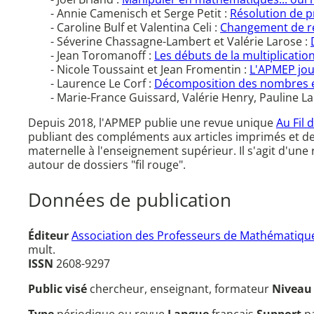
- Annie Camenisch et Serge Petit :
Résolution de p
- Caroline Bulf et Valentina Celi :
Changement de re
- Séverine Chassagne-Lambert et Valérie Larose :
- Jean Toromanoff :
Les débuts de la multiplication
- Nicole Toussaint et Jean Fromentin :
L'APMEP jou
- Laurence Le Corf :
Décomposition des nombres e
- Marie-France Guissard, Valérie Henry, Pauline L
Depuis 2018, l'APMEP publie une revue unique
Au Fil 
publiant des compléments aux articles imprimés et d
maternelle à l'enseignement supérieur. Il s'agit d'un
autour de dossiers "fil rouge".
Données de publication
Éditeur
Association des Professeurs de Mathématique
mult.
ISSN
2608-9297
Public visé
chercheur, enseignant, formateur
Nivea