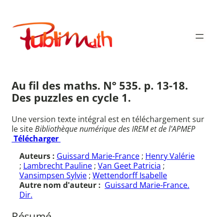
Aller
au
Publimath
contenu
Au fil des maths. N° 535. p. 13-18.
Des puzzles en cycle 1.
Une version texte intégral est en téléchargement sur
le site
Bibliothèque numérique des IREM et de l'APMEP
Télécharger
Auteurs :
Guissard Marie-France
;
Henry Valérie
;
Lambrecht Pauline
;
Van Geet Patricia
;
Vansimpsen Sylvie
;
Wettendorff Isabelle
Autre nom d'auteur :
Guissard Marie-France.
Dir.
Résumé