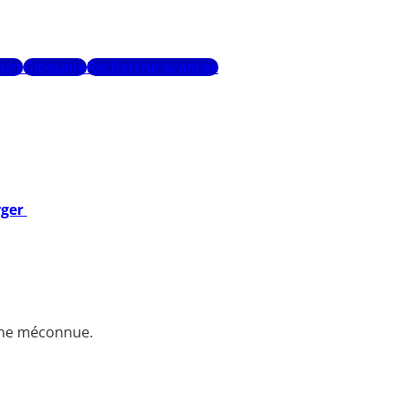
urs
Glossaire
Recherche avancée
rger
enne méconnue.