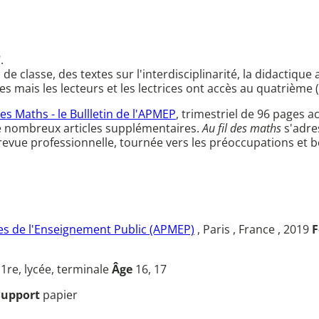
.
 classe, des textes sur l'interdisciplinarité, la didactique 
es mais les lecteurs et les lectrices ont accès au quatrièm
des Maths - le Bullletin de l'APMEP
, trimestriel de 96 page
e nombreux articles supplémentaires.
Au fil des maths
s'adre
e revue professionnelle, tournée vers les préoccupations et
s de l'Enseignement Public (APMEP)
, Paris , France , 2019
F
u
1re, lycée, terminale
Âge
16, 17
Support
papier