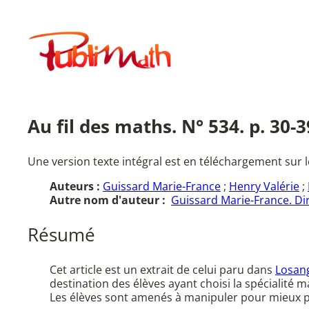
Aller
au
Publimath
contenu
Au fil des maths. N° 534. p. 30
Une version texte intégral est en téléchargement sur l
Auteurs :
Guissard Marie-France
;
Henry Valérie
;
Autre nom d'auteur :
Guissard Marie-France. Dir
Résumé
Cet article est un extrait de celui paru dans
Losan
destination des élèves ayant choisi la spéciali
Les élèves sont amenés à manipuler pour mieux pe