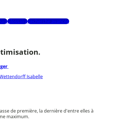
urs
Glossaire
Recherche avancée
ptimisation.
rger
Wettendorff Isabelle
lasse de première, la dernière d'entre elles à
olume maximum.