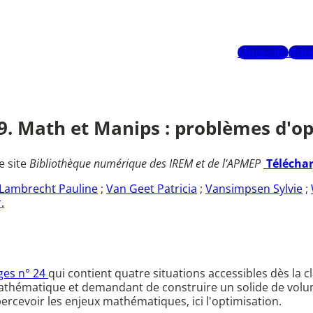
Mots-clés
Aute
-39. Math et Manips : problèmes d'o
e site
Bibliothèque numérique des IREM et de l'APMEP
Télécha
Lambrecht Pauline
;
Van Geet Patricia
;
Vansimpsen Sylvie
;
.
ges n° 24
qui contient quatre situations accessibles dès la c
té mathématique et demandant de construire un solide de v
rcevoir les enjeux mathématiques, ici l'optimisation.