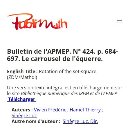
Aller
au
Publimath
contenu
Bulletin de l'APMEP. N° 424. p. 684-
697. Le carrousel de l'équerre.
English Title :
Rotation of the set-square.
(ZDM/Mathdi)
Une version texte intégral est en téléchargement sur
le site
Bibliothèque numérique des IREM et de l'APMEP
Télécharger
Auteurs :
Vivien Frédéric
;
Hamel Thierry
;
Sinègre Luc
Autre nom d'auteur :
Sinègre Luc. Dir.