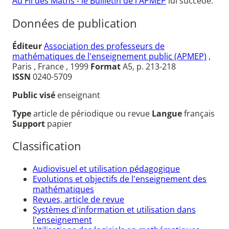
Au Fil des Maths - le Bullletin de l'APMEP
lui succède.
Données de publication
Éditeur
Association des professeurs de
mathématiques de l'enseignement public (APMEP)
,
Paris , France , 1999
Format
A5, p. 213-218
ISSN
0240-5709
Public visé
enseignant
Type
article de périodique ou revue
Langue
français
Support
papier
Classification
Audiovisuel et utilisation pédagogique
Evolutions et objectifs de l'enseignement des
mathématiques
Revues, article de revue
Systèmes d'information et utilisation dans
l'enseignement