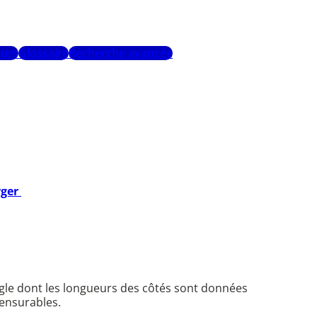
urs
Glossaire
Recherche avancée
rger
ngle dont les longueurs des côtés sont données
ensurables.