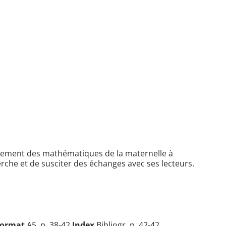
seignement des mathématiques de la maternelle à
herche et de susciter des échanges avec ses lecteurs.
ormat
A5, p. 38-42
Index
Bibliogr. p. 42-42