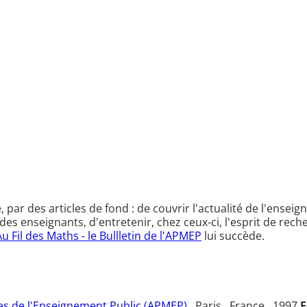
ce, par des articles de fond : de couvrir l'actualité de l'en
des enseignants, d'entretenir, chez ceux-ci, l'esprit de rec
Au Fil des Maths - le Bullletin de l'APMEP
lui succède.
s de l'Enseignement Public (APMEP)
, Paris , France , 1997
F