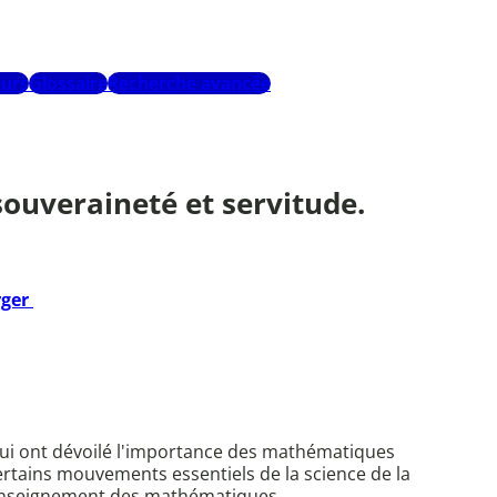
urs
Glossaire
Recherche avancée
souveraineté et servitude.
rger
s qui ont dévoilé l'importance des mathématiques
ertains mouvements essentiels de la science de la
l'enseignement des mathématiques.