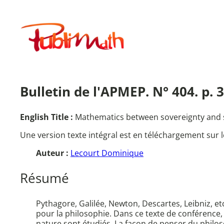
Aller
au
Publimath
contenu
Bulletin de l'APMEP. N° 404. p.
English Title :
Mathematics between sovereignty and 
Une version texte intégral est en téléchargement sur l
Auteur :
Lecourt Dominique
Résumé
Pythagore, Galilée, Newton, Descartes, Leibniz, e
pour la philosophie. Dans ce texte de conférence,
nature sont étudiés. La façon de penser du phil