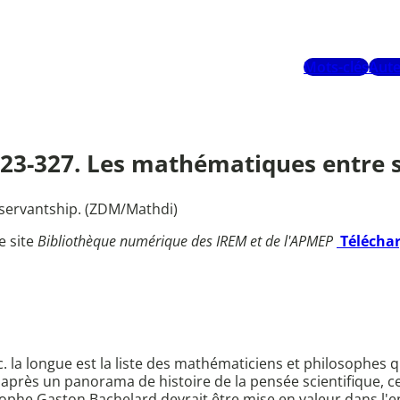
Mots-clés
Aute
 323-327. Les mathématiques entre 
servantship. (ZDM/Mathdi)
e site
Bibliothèque numérique des IREM et de l'APMEP
Télécha
tc. la longue est la liste des mathématiciens et philosophe
 après un panorama de histoire de la pensée scientifique, c
osophe Gaston Bachelard devrait être mise en valeur dans 