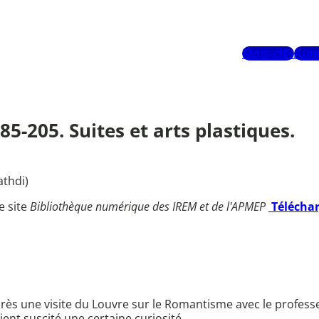
Mots-clés
Aute
85-205. Suites et arts plastiques.
thdi)
e site
Bibliothèque numérique des IREM et de l'APMEP
Télécha
après une visite du Louvre sur le Romantisme avec le professe
nt suscité une certaine curiosité.