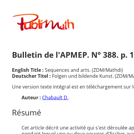
Aller
au
Publimath
contenu
Bulletin de l'APMEP. N° 388. p. 1
English Title :
Sequences and arts. (ZDM/Mathdi)
Deutscher Titel :
Folgen und bildende Kunst. (ZDM/Ma
Une version texte intégral est en téléchargement sur l
Auteur :
Chabault D.
Résumé
Cet article décrit une activité qui s'est déroulée 
pendant lequel une ou deux oeuvres d'Escher avaie