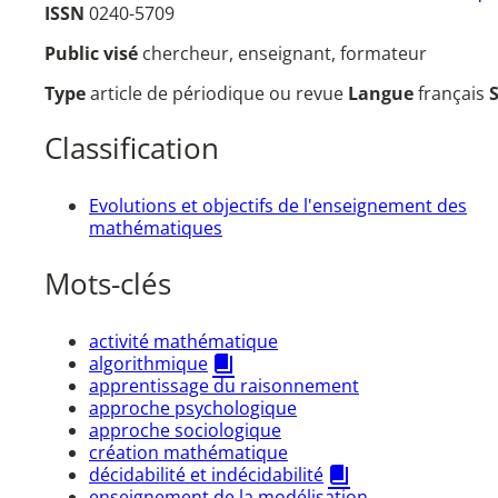
ISSN
0240-5709
Public visé
chercheur, enseignant, formateur
Type
article de périodique ou revue
Langue
français
Classification
Evolutions et objectifs de l'enseignement des
mathématiques
Mots-clés
activité mathématique
algorithmique
apprentissage du raisonnement
approche psychologique
approche sociologique
création mathématique
décidabilité et indécidabilité
enseignement de la modélisation