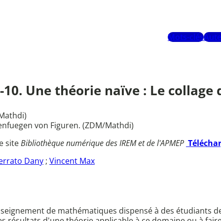
Mots-clés
Aute
-10. Une théorie naïve : Le collage 
Mathdi)
enfuegen von Figuren. (ZDM/Mathdi)
e site
Bibliothèque numérique des IREM et de l'APMEP
Télécha
errato Dany
;
Vincent Max
nseignement de mathématiques dispensé à des étudiants de le
s résultats d'une théorie applicable à ce domaine ou à fair