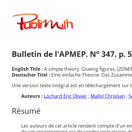
Aller
au
Publimath
contenu
Bulletin de l'APMEP. N° 347. p. 5
English Title :
A simple theory: Glueing figures. (ZDM/
Deutscher Titel :
Eine einfache Theorie: Das Zusamm
Une version texte intégral est en téléchargement sur l
Auteurs :
Lochard Eric Olivier
;
Mallol Christian
;
S
Résumé
Les auteurs de cet article rendent compte d'un e
de cet enseignement est de rendre opératoires de