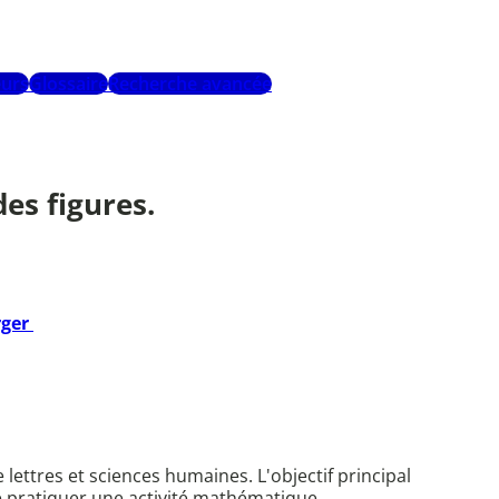
urs
Glossaire
Recherche avancée
des figures.
rger
ttres et sciences humaines. L'objectif principal
e pratiquer une activité mathématique.