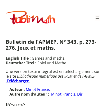
Aller
au
Publimath
contenu
Bulletin de l'APMEP. N° 343. p. 273-
276. Jeux et maths.
English Title :
Games and maths.
Deutscher Titel :
Spiel und Mathe.
Une version texte intégral est en téléchargement sur
le site
Bibliothèque numérique des IREM et de l'APMEP
Télécharger
Auteur :
Minot Francis
Autre nom d'auteur :
Minot Francis. Dir.
Résumé