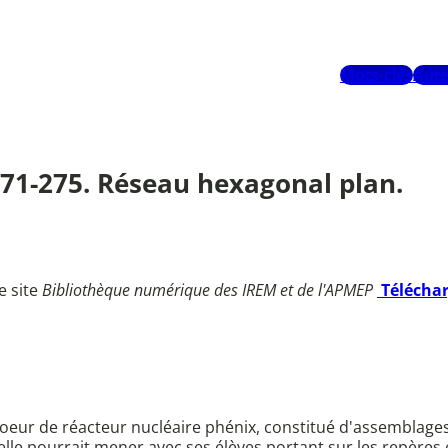
Mots-clés
Aute
 271-275. Réseau hexagonal plan.
e site
Bibliothèque numérique des IREM et de l'APMEP
Télécha
 coeur de réacteur nucléaire phénix, constitué d'assemblage
elle pourrait mener avec ses élèves portant sur les repères 