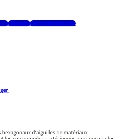
urs
Glossaire
Recherche avancée
rger
s hexagonaux d'aiguilles de matériaux
et les coordonnées cartésiennes ainsi que sur les