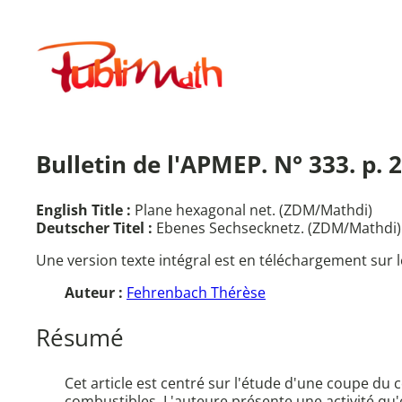
Aller
au
Publimath
contenu
Bulletin de l'APMEP. N° 333. p.
English Title :
Plane hexagonal net. (ZDM/Mathdi)
Deutscher Titel :
Ebenes Sechsecknetz. (ZDM/Mathdi)
Une version texte intégral est en téléchargement sur l
Auteur :
Fehrenbach Thérèse
Résumé
Cet article est centré sur l'étude d'une coupe du
combustibles. L'auteure présente une activité qu'