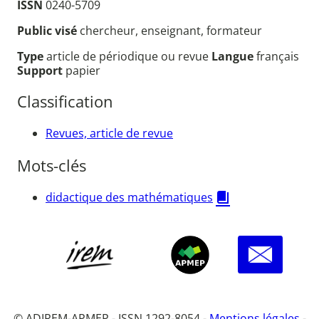
ISSN
0240-5709
Public visé
chercheur, enseignant, formateur
Type
article de périodique ou revue
Langue
français
Support
papier
Classification
Revues, article de revue
Mots-clés
didactique des mathématiques
© ADIREM-APMEP - ISSN 1292-8054 -
Mentions légales
-