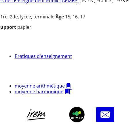
s de l'Enseignement Public (APMEP)
, Paris , France , 1978
F
u
1re, 2de, lycée, terminale
Âge
15, 16, 17
Support
papier
Pratiques d'enseignement
moyenne arithmétique
moyenne harmonique