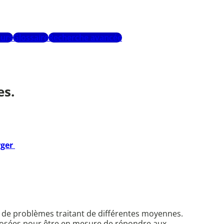
urs
Glossaire
Recherche avancée
es.
rger
t de problèmes traitant de différentes moyennes.
roposées pour être en mesure de répondre aux