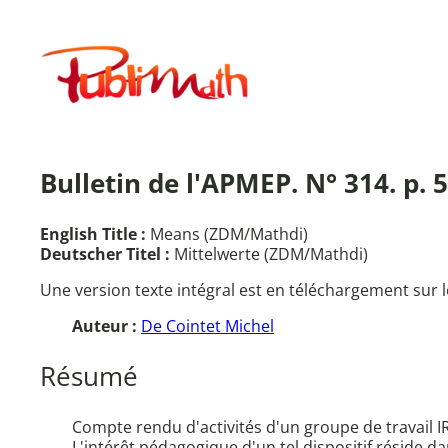
Aller
au
Publimath
contenu
Bulletin de l'APMEP. N° 314. p.
English Title :
Means (ZDM/Mathdi)
Deutscher Titel :
Mittelwerte (ZDM/Mathdi)
Une version texte intégral est en téléchargement sur l
Auteur :
De Cointet Michel
Résumé
Compte rendu d'activités d'un groupe de travail 
L'intérêt pédagogique d'un tel dispositif réside 