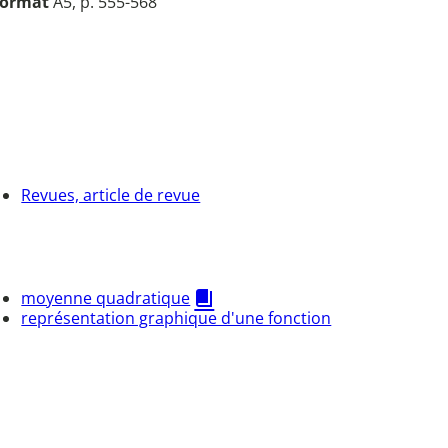
ormat
A5, p. 555-568
Revues, article de revue
moyenne quadratique
représentation graphique d'une fonction