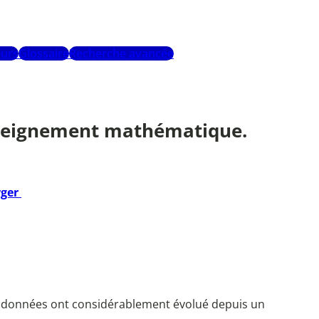
urs
Glossaire
Recherche avancée
 enseignement mathématique.
rger
es données ont considérablement évolué depuis un