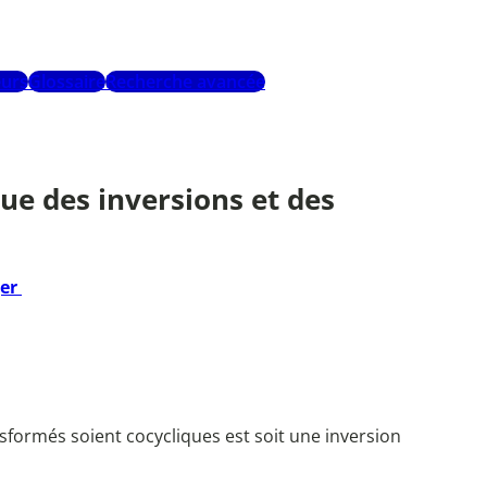
urs
Glossaire
Recherche avancée
que des inversions et des
ger
sformés soient cocycliques est soit une inversion