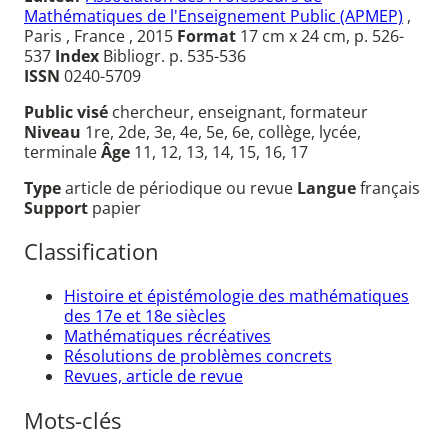
Mathématiques de l'Enseignement Public (APMEP)
,
Paris , France , 2015
Format
17 cm x 24 cm, p. 526-
537
Index
Bibliogr. p. 535-536
ISSN
0240-5709
Public visé
chercheur, enseignant, formateur
Niveau
1re, 2de, 3e, 4e, 5e, 6e, collège, lycée,
terminale
Âge
11, 12, 13, 14, 15, 16, 17
Type
article de périodique ou revue
Langue
français
Support
papier
Classification
Histoire et épistémologie des mathématiques
des 17e et 18e siècles
Mathématiques récréatives
Résolutions de problèmes concrets
Revues, article de revue
Mots-clés