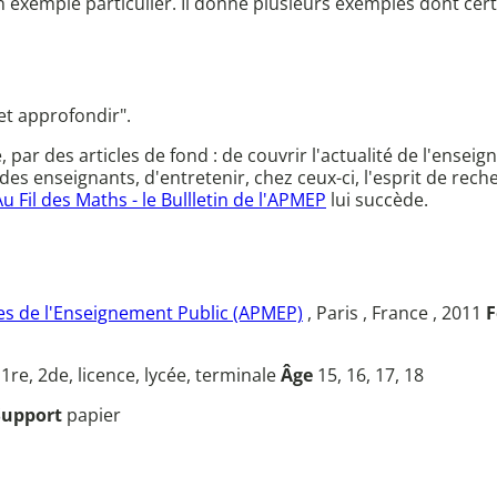
 un exemple particulier. Il donne plusieurs exemples dont cer
et approfondir".
ce, par des articles de fond : de couvrir l'actualité de l'en
des enseignants, d'entretenir, chez ceux-ci, l'esprit de rec
Au Fil des Maths - le Bullletin de l'APMEP
lui succède.
s de l'Enseignement Public (APMEP)
, Paris , France , 2011
F
u
1re, 2de, licence, lycée, terminale
Âge
15, 16, 17, 18
Support
papier