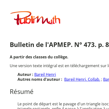
Aller
au
Publimath
contenu
Bulletin de l'APMEP. N° 473. p. 
A partir des classes du collège.
Une version texte intégral est en téléchargement sur l
Auteur :
Bareil Henri
Autres noms d'auteur :
Bareil Henri. Collab.
;
Bar
Résumé
Le point de départ est le pavage d'un triangle isoc
triangle rectangle, enfin il passe à l'application à