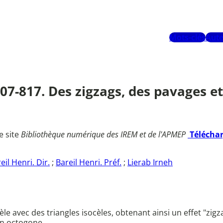
Mots-clés
Aute
807-817. Des zigzags, des pavages e
e site
Bibliothèque numérique des IREM et de l'APMEP
Télécha
eil Henri. Dir.
;
Bareil Henri. Préf.
;
Lierab Irneh
èle avec des triangles isocèles, obtenant ainsi un effet "zigz
 un octogone.