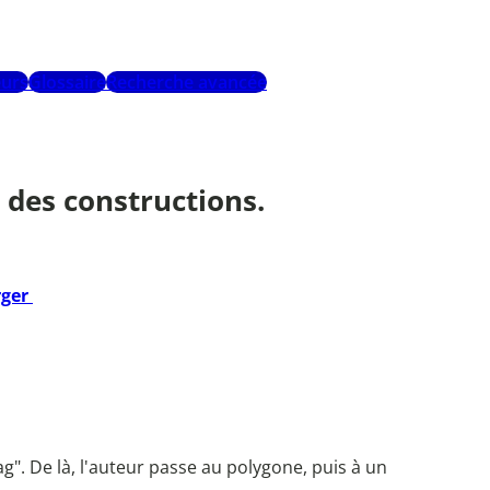
urs
Glossaire
Recherche avancée
t des constructions.
rger
ag". De là, l'auteur passe au polygone, puis à un