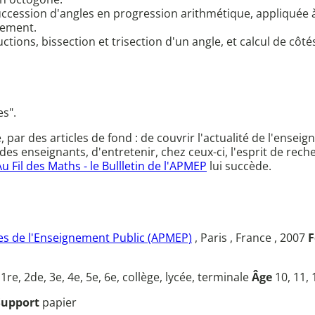
ccession d'angles en progression arithmétique, appliquée à 
sement.
tions, bissection et trisection d'un angle, et calcul de côt
es".
ce, par des articles de fond : de couvrir l'actualité de l'en
des enseignants, d'entretenir, chez ceux-ci, l'esprit de rec
Au Fil des Maths - le Bullletin de l'APMEP
lui succède.
s de l'Enseignement Public (APMEP)
, Paris , France , 2007
F
u
1re, 2de, 3e, 4e, 5e, 6e, collège, lycée, terminale
Âge
10, 11, 
Support
papier