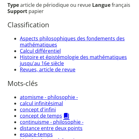
Type
article de périodique ou revue
Langue
français
Support
papier
Classification
Aspects philosophiques des fondements des
mathématiques
Calcul différentiel
Histoire et épistémologie des mathématiques
jusqu'au 16e siècle
Revues, article de revue
Mots-clés
atomisme - philosophie -
calcul infinitésimal
concept d'infini
concept de temps
continuisme - philosophie -
distance entre deux points
espace-temps