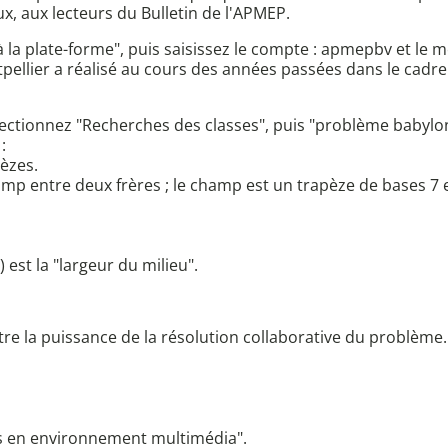
ux, aux lecteurs du Bulletin de l'APMEP.
 à la plate-forme", puis saisissez le compte : apmepbv et le
ontpellier a réalisé au cours des années passées dans le ca
ctionnez "Recherches des classes", puis "problème babylonie
:
èzes.
p entre deux frères ; le champ est un trapèze de bases 7 et
 est la "largeur du milieu".
tre la puissance de la résolution collaborative du problème
es en environnement multimédia".