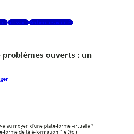
urs
Glossaire
Recherche avancée
de problèmes ouverts : un
rger
ve au moyen d'une plate-forme virtuelle ?
te-forme de télé-formation Plei@d (